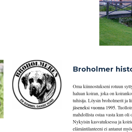
Broholmer histo
Oma kiinnostukseni rotuun sytty
haluan koiran, joka on koiranko
tuhisija. Löysin broholmerit ja 
l
jäseneksi 
vuonna 1995
.
 Tuolloi
mahdollista ostaa vasta kun oli 
Nykyisin kasvatuksessa ja koiri
elämäntilanteeni ei antanut myö