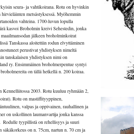
kyisin seura- ja vahtikoirana. Rotu on hyvinkin 
tiin hirvieläinten metsästyksessä. Myöhemmin 
artanoiden vahteina. 1700-luvun lopulla 
ärä kasvoi Broholmin kreivi Sehestedin, jonka 
 maailmansodan jälkeen broholminkoirat 
ssä Tanskassa aloitettiin rodun elvyttäminen 
ostuneet perustivat yhdistyksen nimeltä 
in tanskalaisen yhdistyksen nimi on 
land ry. Ensimmäinen broholmerpentue syntyi 
oholmereita on tällä hetkellä n. 200 koiraa.
Kennelliitossa 2003. Rotu kuuluu ryhmään 2, 
oirat). Rotu on mastiffityyppinen, 
tuulinen, valpas ja oppivainen, rauhallinen ja 
mer on uskollinen laumanvartija jonka kanssa 
 Rodulle tyypillistä on rehellisyys ja suuri 
en säkäkorkeus on n. 75cm, nartun n. 70 cm ja 