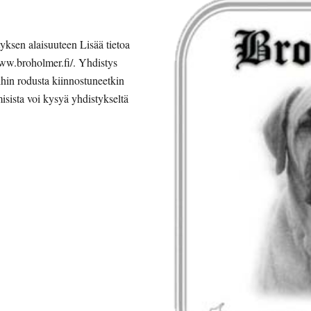
sen alaisuuteen Lisää tietoa 
ww.broholmer.fi/. Yhdistys 
ihin rodusta kiinnostuneetkin 
isista voi kysyä yhdistykseltä 