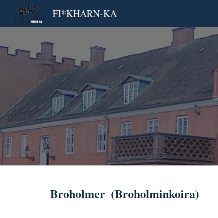
FI*KHARN-KA
Sk
Broholmer  (Broholminkoira)