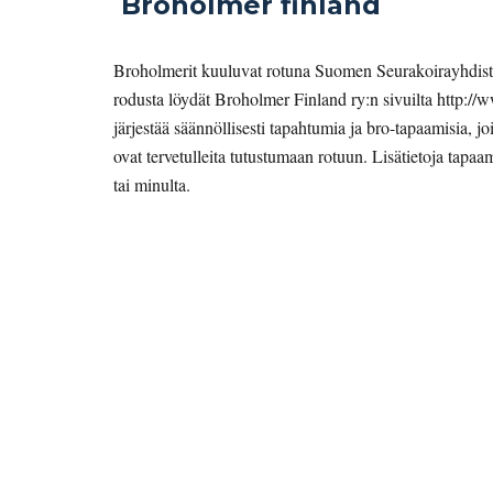
 Broholmer finland
Broholmerit kuuluvat rotuna Suomen Seurakoirayhdistyk
rodusta löydät Broholmer Finland ry:n sivuilta http://w
järjestää säännöllisesti tapahtumia ja bro-tapaamisia, jo
ovat tervetulleita tutustumaan rotuun. Lisätietoja tapaam
tai minulta.