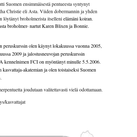
ti Suomen ensimmäisestä pentueesta syntynyt 
ha Christie eli Asta. Viiden dobermannin ja yhden 
 löytänyt broholmerista itselleni 
elämäni koiran. 
ta broholmer- nartut Karen Blixen ja Bonnie.
n peruskurssin olen käynyt lokakuussa vuonna 2005, 
uussa 2009 ja jalostusneuvojan peruskurssin 
huhtikuussa 2009.  KHARN-KA kennelnimen FCI on myöntänyt minulle 5.5.2006. 
kasvattaja-akatemian ja olen toistaiseksi Suomen 
.
pentuetta joudutaan valitettavasti vielä odottamaan.
ys/kasvattajat