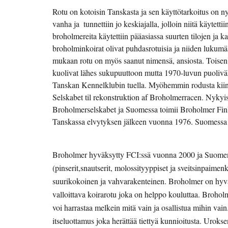
Rotu on kotoisin Tanskasta ja sen käyttötarkoitus on ny
vanha ja  tunnettiin jo keskiajalla, jolloin niitä käytet
broholmereita käytettiin pääasiassa suurten tilojen ja k
broholminkoirat olivat puhdasrotuisia ja niiden lukumä
mukaan rotu on myös saanut nimensä, ansiosta. Toisen
kuolivat lähes sukupuuttoon mutta 1970-luvun puoliväli
Tanskan Kennelklubin tuella. Myöhemmin rodusta kiinn
Selskabet til rekonstruktion af Broholmerracen. Nykyis
Broholmerselskabet ja Suomessa toimii Broholmer Fin
Tanskassa elvytyksen jälkeen vuonna 1976. Suomessa br
Broholmer hyväksytty FCI:ssä vuonna 2000 ja Suomen 
(pinserit,snautserit, molossityyppiset ja sveitsinpaimenk
suurikokoinen ja vahvarakenteinen. Broholmer on hyvän
valloittava koirarotu joka on helppo kouluttaa. Brohol
voi harrastaa melkein mitä vain ja osallistua mihin vain. 
itseluottamus joka herättää tiettyä kunnioitusta. Uroks