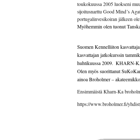
toukokuussa 2005 luokseni muut
sijoitusnarttu Good Mind´s Agat
portugalinvesikoiran jälkeen olen
Myöhemmin olen tuonut Tanskas
Suomen Kennelliiton kasvattaja
kasvattajan jatkokurssin tammik
Olen myös suorittanut SuKoKan 
ainoa Broholmer – akateemikko
Ensimmäistä Kharn-Ka broholmer
https://www.broholmer.fi/yhdist