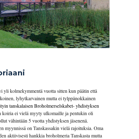
riaani
i yli kolmekymmentä vuotta sitten kun päätin että 
koinen, lyhytkarvainen mutta ei tylppänokkainen 
iityin tanskalaisen 
Broholmerselskabet-
 yhdistyksen 
n koiria ei vielä myyty ulkomaille ja pentukin oli 
ollut vähintään 5 vuotta yhdistyksen jäsenenä. 
en myynnissä on Tanskassakin vielä rajoituksia. Oma 
den aktiivisesti hankkia broholmeria Tanskasta mutta 